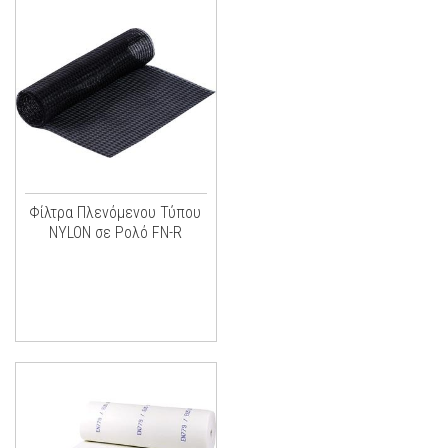
Φίλτρα Πλενόμενου Τύπου
NYLON σε Ρολό FN-R