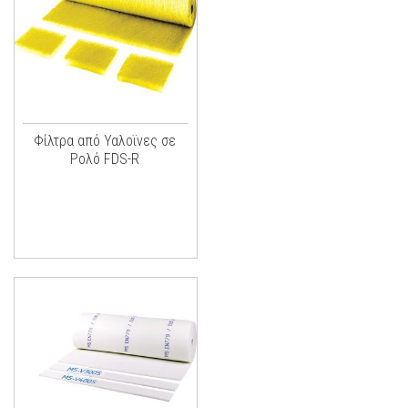
Φίλτρα από Υαλοϊνες σε
Ρολό FDS-R