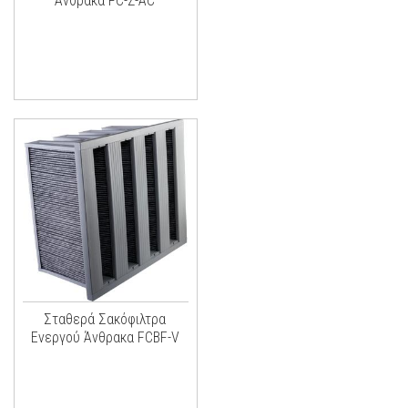
Άνθρακα FC-Z-AC
Σταθερά Σακόφιλτρα
Ενεργού Άνθρακα FCBF-V