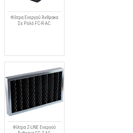
Φίλτρα Ενεργού Άνθρακα
Σε Ρολό FC-R-AC
Φίλτρα Z-LINE Ενεργού