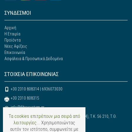
ΣΥΝΔΕΣΜΟΙ
Αρχική
Η Εταιρία
Προϊόντα
Νέες Αφίξεις
Επικοινωνία
Ασφάλεια & Προσωπικά Δεδομένα
ΣΤΟΙΧΕΙΑ ΕΠΙΚΟΙΝΩΝΙΑΣ
+30 2310 808314 | 6936073030
+30 2310 808315
info@filtrosystem.gr
@
Τα cookies επιτρέπουν μια σειρά από
6ο χλμ. Ευκαρπίας - Ωραιοκάστρου (Κρήτης 4), Τ.Κ. 56 210, Τ.Θ.
λειτουργίες...
Χρησιμοποιώντας
30569 - Ευκαρπία - Θεσσαλονίκη
αυτόν τον ιστότοπο, συμφωνείτε με